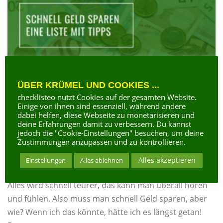
ÜBER KRÜMEL UND COOKIES ...
checklisteo nutzt Cookies auf der gesamten Website.
Einige von ihnen sind essenziell, während andere
dabei helfen, diese Webseite zu monetarisieren und
TOP-X-LISTEN
deine Erfahrungen damit zu verbessern. Du kannst
jedoch die "Cookie-Einstellungen" besuchen, um deine
Zustimmungen anzupassen und zu kontrollieren.
Wie kann man am besten und schnell
Alles akzeptieren
Geld sparen
Einstellungen
Alles ablehnen
Alles wird schnell teurer, das kann man überall hören
und fühlen. Also muss man schnell Geld sparen, aber
wie? Wenn ich das könnte, hätte ich es längst getan!