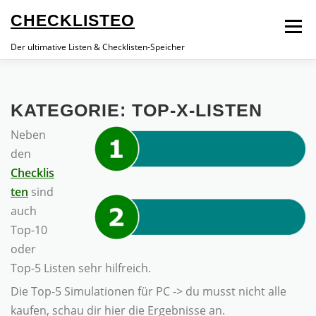
Zum
CHECKLISTEO
Menü
Inhalt
springen
Der ultimative Listen & Checklisten-Speicher
WARUM CHECKLISTEN
ALLE LISTEN
KATEGORIE:
TOP-X-LISTEN
Neben
ALLE CHECKLISTEN
den
Checklis
ten
sind
auch
Top-10
oder
Top-5 Listen sehr hilfreich.
Die Top-5 Simulationen für PC -> du musst nicht alle
kaufen, schau dir hier die Ergebnisse an.