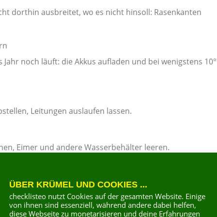
ht dorthin ausbreitet, wo es nicht hinsoll: Rasenkanten
rn
s Jahr noch läuft: die Akkus aufladen und bei wenigstens 10
tellen, Leitungen auslaufen lassen.
nen, Eimer und andere Wasserbehälter leeren.
e kaputte Regetonne müsste unnötigerweise ersetzt werden
ÜBER KRÜMEL UND COOKIES ...
checklisteo nutzt Cookies auf der gesamten Website. Einige
len
von ihnen sind essenziell, während andere dabei helfen,
diese Webseite zu monetarisieren und deine Erfahrungen