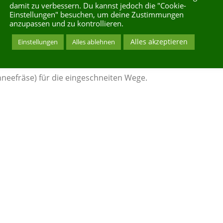
 sein.
damit zu verbessern. Du kannst jedoch die "Cookie-
Einstellungen" besuchen, um deine Zustimmungen
anzupassen und zu kontrollieren.
en
ege.
Alles akzeptieren
Einstellungen
Alles ablehnen
bereitstellen
neefräse) für die eingeschneiten Wege.