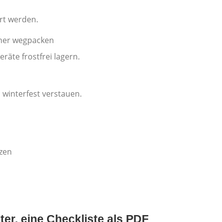
ert werden.
cher wegpacken
räte frostfrei lagern.
winterfest verstauen.
zen
er, eine Checkliste als PDF